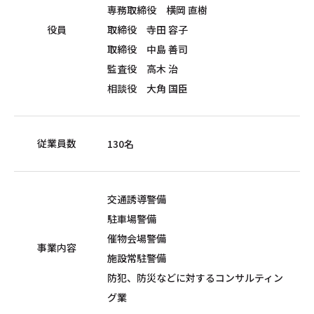
専務取締役 横岡 直樹
役員
取締役 寺田 容子
取締役 中島 善司
監査役 高木 治
相談役 大角 国臣
従業員数
130名
交通誘導警備
駐車場警備
催物会場警備
事業内容
施設常駐警備
防犯、防災などに対するコンサルティン
グ業