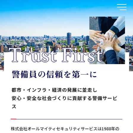
笑
顔
で
対
応、
鋭
く
警
備
メ
危機意識を充分に持ち、誰からも信頼される
規律正しい優秀な人材の育成に注力し
警備業務を提供する
Trust First
株式会社オールマイティセキュリティサービス
東京都公安委員会認定 第30001224号
警備員の信頼を第一に
都市・インフラ・経済の発展に並走し
安心・安全な社会づくりに貢献する警備サービ
ス
株式会社オールマイティセキュリティサービスは1988年の